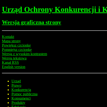
Urząd Ochrony Konkurencji i
Wersja graficzna strony
Kontakt
Mapa strony
Powiększ czcionkę
Pomniejsz czcionkę
Wersja z wysokim kontrastem
Wersja tekstowa
Kanał RSS
English version
Urząd
Prawo
Konkurencja
Pomoc publiczna
Konsumenci
Produkty
Edukacja