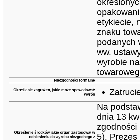
określonyc
opakowani
etykiecie,
znaku towa
podanych w
ww. ustawy
wyrobie na
towarowego,
Niezgodności formalne
Zatruci
Określenie zagrożeń, jakie może spowodować
wyrób
Na podstawi
dnia 13 kw
zgodności i
Określenie środków jakie organ zastosował w
5), Prezes
odniesieniu do wyrobu niezgodnego z