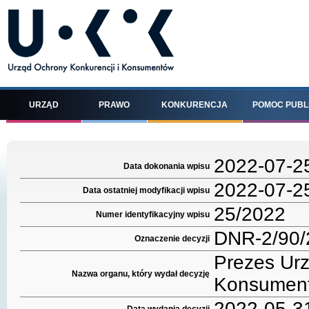
URZĄD
PRAWO
KONKURENCJA
POMOC PUBL
2022-07-2
Data dokonania wpisu
2022-07-2
Data ostatniej modyfikacji wpisu
25/2022
Numer identyfikacyjny wpisu
DNR-2/90/
Oznaczenie decyzji
Prezes Urz
Nazwa organu, który wydał decyzję
Konsumen
2022-05-3