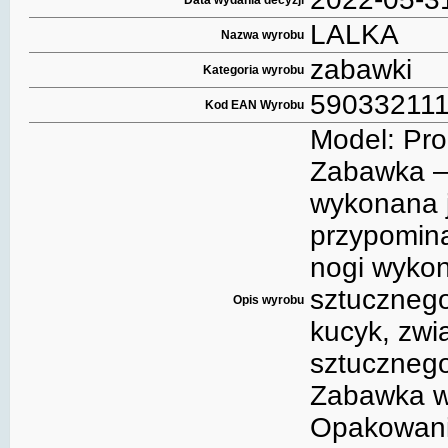
Data wydania decyzji
LALKA
Nazwa wyrobu
zabawki
Kategoria wyrobu
59033211
Kod EAN Wyrobu
Model: Pr
Zabawka – 
wykonana j
przypomina
nogi wyko
sztucznego
Opis wyrobu
kucyk, zwi
sztucznego
Zabawka wy
Opakowanie