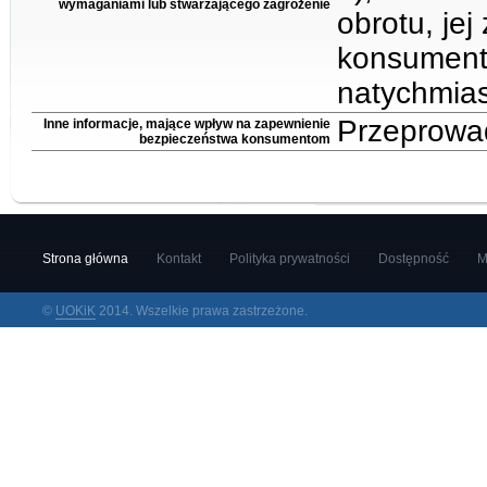
wymaganiami lub stwarzającego zagrożenie
obrotu, jej
konsumentó
natychmias
Przeprowad
Inne informacje, mające wpływ na zapewnienie
bezpieczeństwa konsumentom
Strona główna
Kontakt
Polityka prywatności
Dostępność
M
©
UOKiK
2014. Wszelkie prawa zastrzeżone.