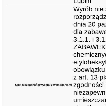
Lublin
Wyrób nie 
rozporządz
dnia 20 pa
dla zabawek
3.1.1. i 3
ZABAWEK 3
chemicznyc
etyloheksy
obowiązku 
z art. 13 
zgodności 
Opis niezgodności wyrobu z wymaganiami
niezapewni
umieszcza