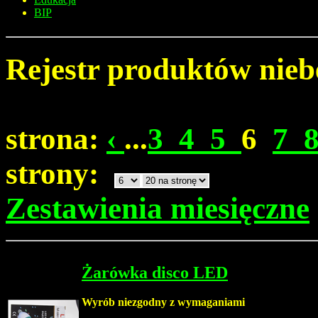
BIP
Rejestr produktów nieb
strona:
‹
...
3
4
5
6
7
strony:
Zestawienia miesięczne
Żarówka disco LED
Wyrób niezgodny z wymaganiami