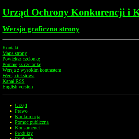
Urząd Ochrony Konkurencji i
Wersja graficzna strony
Kontakt
Mapa strony
Powiększ czcionkę
Pomniejsz czcionkę
Wersja z wysokim kontrastem
Wersja tekstowa
Kanał RSS
English version
Urząd
Prawo
Konkurencja
Pomoc publiczna
Konsumenci
Produkty
Edukacja